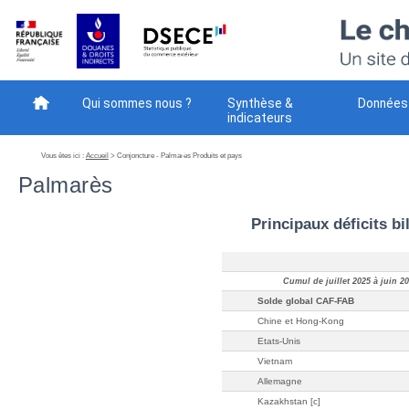
Qui sommes nous ?
Synthèse &
Données
indicateurs
Méthodes
Téléchargement
Votre avis - NEW
Vous êtes ici :
Accueil
> Conjoncture - Palmarès Produits et pays
Palmarès
Principaux déficits bi
Cumul de juillet 2025 à juin 2
Solde global CAF-FAB
Chine et Hong-Kong
Etats-Unis
Vietnam
Allemagne
Kazakhstan [c]