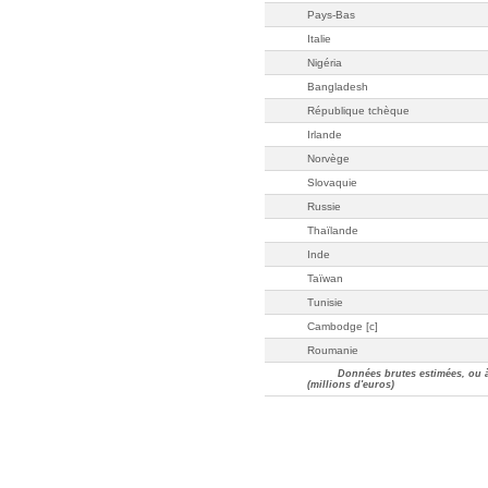
Pays-Bas
Italie
Nigéria
Bangladesh
République tchèque
Irlande
Norvège
Slovaquie
Russie
Thaïlande
Inde
Taïwan
Tunisie
Cambodge [c]
Roumanie
Données brutes estimées, ou à 
(millions d'euros)