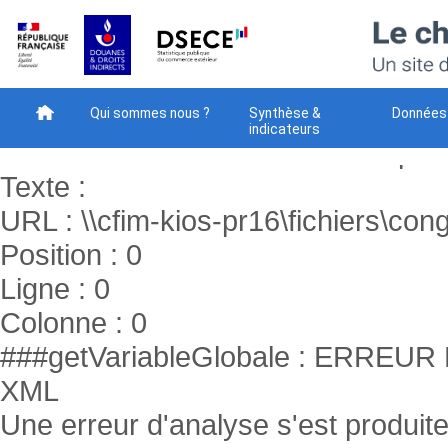
###getVariableGlobale : ERR
XML
Une erreur d'analyse s'est produite
Code : -2147024843
Qui sommes nous ?
Synthèse &
Données
indicateurs
Raison : Le chemin réseau n’a pas 
Méthodes
Téléchargement
Votre avis - NEW
Texte :
URL : \\cfim-kios-pr16\fichiers\cong
Position : 0
Ligne : 0
Colonne : 0
###getVariableGlobale : ERR
XML
Une erreur d'analyse s'est produite