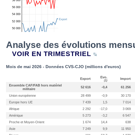
Analyse des évolutions mensu
VOIR EN TRIMESTRIEL
Mois de mai 2026 - Données CVS-CJO (millions d'euros)
Evo.
Export
Import
(1)
Ensemble CAF/FAB hors matériel
52 616
-0,4
61 256
militaire
Union européenne
28 499
-0,9
30 170
Europe hors UE
7 439
1,5
7 014
Afrique
2 292
-17,0
3 069
Amérique
5 273
-3,2
6 547
Proche et Moyen-Orient
1 674
14,4
638
Asie
7 249
9,9
11 950