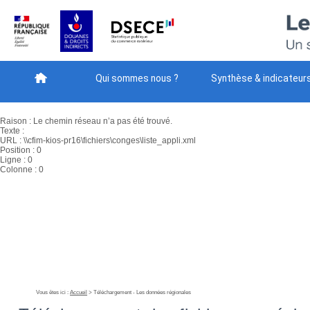
###getVariableGlobale : ERREUR DE CHARGEMENT DES DONNEES XML
Une erreur d'analyse s'est produite.
Code : -2147024843
Raison : Le chemin réseau n’a pas été trouvé.
Texte :
URL : \\cfim-kios-pr16\fichiers\conges\liste_appli.xml
Position : 0
Ligne : 0
Qui sommes nous ?
Synthèse & indicateur
Colonne : 0
###getVariableGlobale : ERREUR DE CHARGEMENT DES DONNEES XML
Une erreur d'analyse s'est produite.
Code : -2147024843
Méthodes
Téléchargement
Votre avis - NE
Raison : Le chemin réseau n’a pas été trouvé.
Texte :
URL : \\cfim-kios-pr16\fichiers\conges\liste_appli.xml
Position : 0
Ligne : 0
Colonne : 0
Vous êtes ici :
Accueil
> Téléchargement - Les données régionales