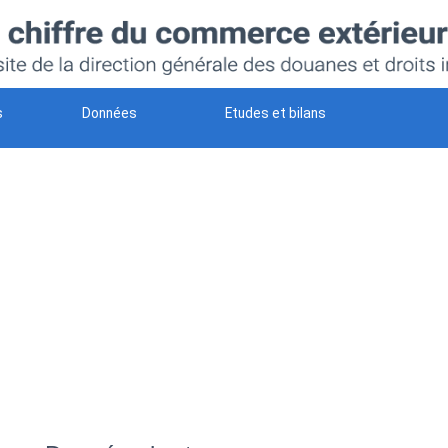
s
Données
Etudes et bilans
W