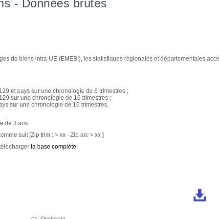
ons - Données brutes
ges de biens intra-UE (EMEBI), les statistiques régionales et départementales acc
A129 et pays sur une chronologie de 6 trimestres ;
A129 sur une chronologie de 16 trimestres ;
pays sur une chronologie de 16 trimestres.
e de 3 ans.
mme suit [Zip trim : ≈ xx - Zip an: ≈ xx ]
 télécharger
la base complète.