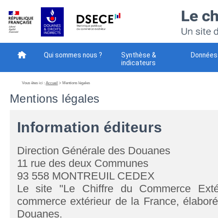
Qui sommes nous ?
Synthèse &
Données
indicateurs
Méthodes
Téléchargement
Votre avis - NEW
Vous êtes ici :
Accueil
> Mentions légales
Mentions légales
Information éditeurs
Direction Générale des Douanes
11 rue des deux Communes
93 558 MONTREUIL CEDEX
Le site "Le Chiffre du Commerce Extéri
commerce extérieur de la France, élaboré
Douanes.