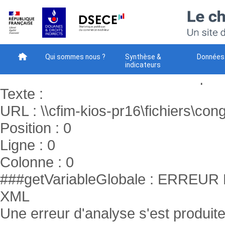
###getVariableGlobale : ERR
XML
Une erreur d'analyse s'est produite
Code : -2147024843
Qui sommes nous ?
Synthèse &
Données
indicateurs
Raison : Le chemin réseau n’a pas 
Méthodes
Téléchargement
Votre avis - NEW
Texte :
URL : \\cfim-kios-pr16\fichiers\cong
Position : 0
Ligne : 0
Colonne : 0
###getVariableGlobale : ERR
XML
Une erreur d'analyse s'est produite