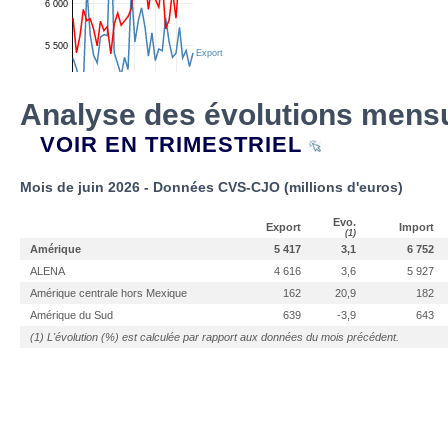
Analyse des évolutions mensu
VOIR EN TRIMESTRIEL
Mois de juin 2026 - Données CVS-CJO (millions d'euros)
Evo.
Export
Import
(1)
Amérique
5 417
3,1
6 752
ALENA
4 616
3,6
5 927
Amérique centrale hors Mexique
162
20,9
182
Amérique du Sud
639
-3,9
643
(1) L'évolution (%) est calculée par rapport aux données du mois précédent.