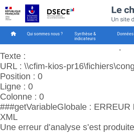
###getVariableGlobale : ERR
XML
Une erreur d'analyse s'est produite
Code : -2147024843
Qui sommes nous ?
Synthèse &
Données
indicateurs
Raison : Le chemin réseau n’a pas 
Méthodes
Téléchargement
Votre avis - NEW
Texte :
URL : \\cfim-kios-pr16\fichiers\cong
Position : 0
Ligne : 0
Colonne : 0
###getVariableGlobale : ERR
XML
Une erreur d'analyse s'est produite