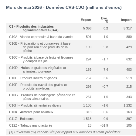
Mois de mai 2026 - Données CVS-CJO (millions d'euros)
Evo.
Export
Import
(1)
C1 - Produits des industries
5 358
0,2
5 317
agroalimentaires (IAA)
C10A - Viande et produits à base de viande
501
-1,0
880
C10B - Préparations et conserves à base
de poisson et de produits de la
109
5,8
429
pêche
C10C - Produits à base de fruits et légumes,
294
-1,7
632
y compris les jus
C10D - Huiles et graisses végétales et
189
7,4
403
animales, tourteaux
C10E - Produits laitiers et glaces
757
3,6
519
C10F - Produits du travail des grains et
293
-0,7
215
produits amylacés
C10G - Produits de boulangerie-pâtisserie et
267
-1,5
343
pâtes alimentaires
C10H - Produits alimentaires divers
1 103
-1,6
1 232
C10K - Aliments pour animaux
313
-0,6
163
C11Z - Boissons
1 518
0,9
397
C12Z - Tabacs manufacturés
13
-51,9
105
(1) L'évolution (%) est calculée par rapport aux données du mois précédent.