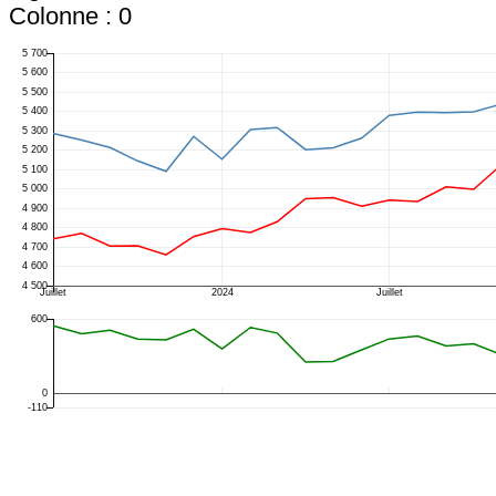
Colonne : 0
5 700
5 600
5 500
5 400
5 300
5 200
5 100
5 000
4 900
4 800
4 700
4 600
4 500
Juillet
2024
Juillet
600
0
-110