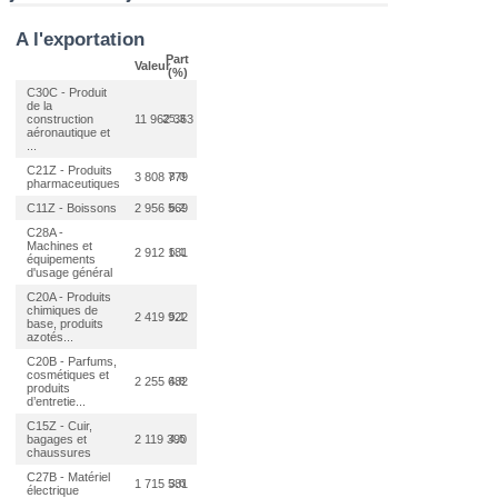
A l'exportation
Part
Valeur
(%)
C30C - Produit
de la
construction
11 962 363
25,3
aéronautique et
...
C21Z - Produits
3 808 779
8,0
pharmaceutiques
C11Z - Boissons
2 956 569
6,2
C28A -
Machines et
2 912 181
6,1
équipements
d'usage général
C20A - Produits
chimiques de
2 419 922
5,1
base, produits
azotés...
C20B - Parfums,
cosmétiques et
2 255 682
4,8
produits
d’entretie...
C15Z - Cuir,
bagages et
2 119 390
4,5
chaussures
C27B - Matériel
1 715 581
3,6
électrique