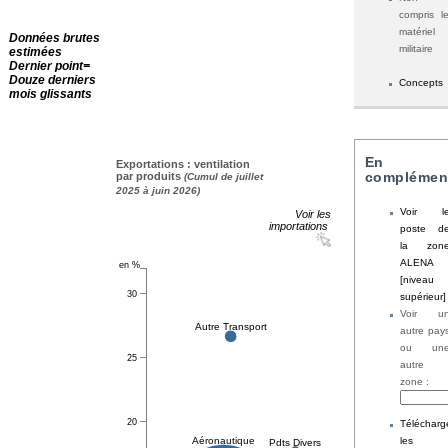
compris l
matériel
Données brutes
militaire
estimées
Dernier point=
Douze derniers
Concepts
mois glissants
En
Exportations : ventilation
complémen
par produits
(Cumul de juillet
2025 à juin 2026)
Voir l
Voir les
importations
poste d
la zon
ALENA
[niveau
supérieur]
Voir u
autre pay
ou un
autre
zone :
Télécharg
les