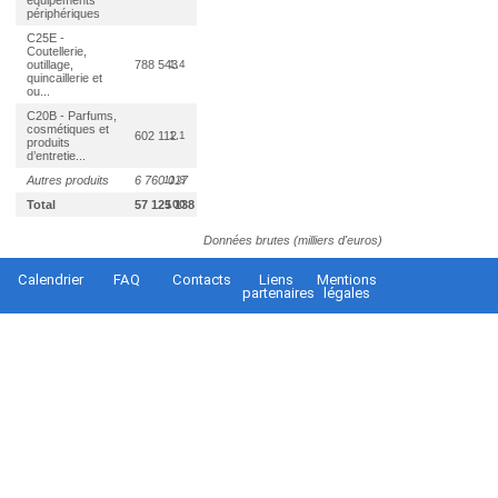
équipements
périphériques
C25E -
Coutellerie,
outillage,
788 543
1,4
quincaillerie et
ou...
C20B - Parfums,
cosmétiques et
602 112
1,1
produits
d’entretie...
Autres produits
6 760 017
11,8
Total
57 125 138
100
Données brutes (milliers d'euros)
Calendrier
FAQ
Contacts
Liens
Mentions
partenaires
légales