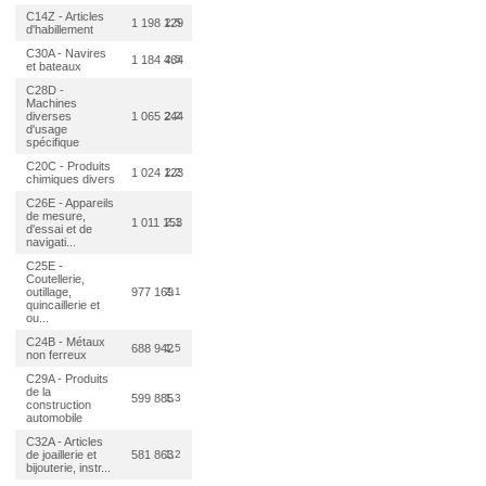
C14Z - Articles
1 198 129
2,5
d'habillement
C30A - Navires
1 184 464
2,5
et bateaux
C28D -
Machines
diverses
1 065 244
2,2
d'usage
spécifique
C20C - Produits
1 024 123
2,2
chimiques divers
C26E - Appareils
de mesure,
1 011 153
2,1
d'essai et de
navigati...
C25E -
Coutellerie,
outillage,
977 169
2,1
quincaillerie et
ou...
C24B - Métaux
688 942
1,5
non ferreux
C29A - Produits
de la
599 885
1,3
construction
automobile
C32A - Articles
de joaillerie et
581 863
1,2
bijouterie, instr...