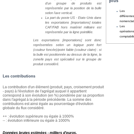
plus
d'un groupe de produits est
représentée par la position de la bulle
Les
selon l'axe vertical.
différente
La part du poste US - Etats-Unis dans
nomenclat
les exportations [importations] totales
Les
CAF/FAB hors matériel militaire est
opération
représentée par la ligne pointillée.
comptabil
Les exportations [importations] sont donc
représentées selon un logique point fort
(couleur foncée)/point faible (couleur claire) : si
la bulle est positionnée au dessus de la ligne, la
zone/le pays est spécialisé sur le groupe de
produit considéré.
Les contributions
La contribution d'un élément (produit, pays, croisement produit
- pays) à l'évolution de l'agrégat auquel il appartient
correspond à son évolution (en %) pondérée par sa proportion
dans l'agrégat à la période précédente. La somme des
contributions est ainsi égale au pourcentage d'évolution
globale du flux considéré.
++ : évolution supérieure ou égale à 1000%
-- : évolution inférieure ou égale à 1000%
Données brutes estimées - milliers d'euros.