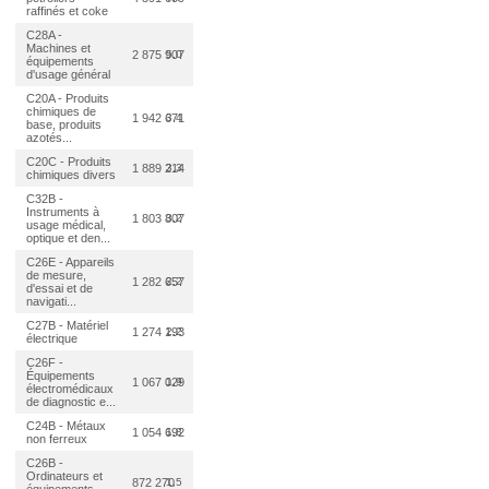
raffinés et coke
C28A -
Machines et
2 875 907
5,0
équipements
d'usage général
C20A - Produits
chimiques de
1 942 671
3,4
base, produits
azotés...
C20C - Produits
1 889 214
3,3
chimiques divers
C32B -
Instruments à
1 803 807
3,2
usage médical,
optique et den...
C26E - Appareils
de mesure,
1 282 657
2,2
d'essai et de
navigati...
C27B - Matériel
1 274 193
2,2
électrique
C26F -
Équipements
1 067 029
1,9
électromédicaux
de diagnostic e...
C24B - Métaux
1 054 692
1,8
non ferreux
C26B -
Ordinateurs et
872 270
1,5