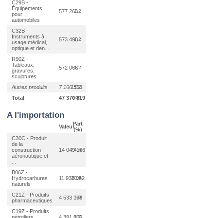
C29B -
Équipements
577 263
1,2
pour
automobiles
C32B -
Instruments à
573 490
1,2
usage médical,
optique et den...
R90Z -
Tableaux,
572 068
1,2
gravures,
sculptures
Autres produits
7 166 558
15,1
Total
47 370 819
100
A l'importation
Part
Valeur
(%)
C30C - Produit
de la
construction
14 049 166
24,6
aéronautique et
...
B06Z -
Hydrocarbures
11 938 082
20,9
naturels
C21Z - Produits
4 533 168
7,9
pharmaceutiques
C19Z - Produits
pétroliers
4 391 609
7,7