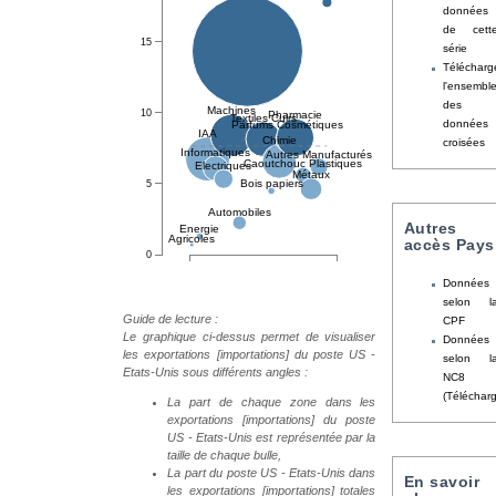
données
de cett
série
Télécharg
l'ensembl
des
données
croisées
Autres
accès Pays
Données
selon l
Guide de lecture :
CPF
Le graphique ci-dessus permet de visualiser
Données
les exportations [importations] du poste US -
selon l
Etats-Unis sous différents angles :
NC8
(Téléchar
La part de chaque zone dans les
exportations [importations] du poste
US - Etats-Unis est représentée par la
taille de chaque bulle,
La part du poste US - Etats-Unis dans
En savoir
les exportations [importations] totales