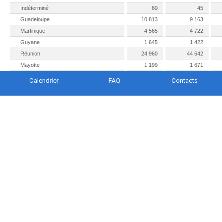
Indéterminé
60
45
Guadeloupe
10 813
9 163
Martinique
4 565
4 722
Guyane
1 645
1 422
Réunion
24 960
44 642
Mayotte
1 199
1 671
Calendrier
FAQ
Contacts