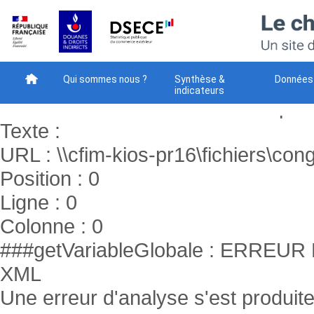
###getVariableGlobale : ERR
XML
Une erreur d'analyse s'est produite
Code : -2147024843
Qui sommes nous ?
Synthèse &
Données
indicateurs
Raison : Le chemin réseau n’a pas 
Méthodes
Téléchargement
Votre avis - NEW
Texte :
URL : \\cfim-kios-pr16\fichiers\cong
Position : 0
Ligne : 0
Colonne : 0
###getVariableGlobale : ERR
XML
Une erreur d'analyse s'est produite