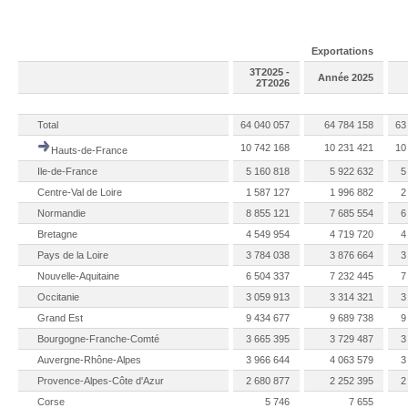
Exportations
3T2025 -
Année 2025
2T2026
Total
64 040 057
64 784 158
63
10 742 168
10 231 421
10
Hauts-de-France
Ile-de-France
5 160 818
5 922 632
5
Centre-Val de Loire
1 587 127
1 996 882
2
Normandie
8 855 121
7 685 554
6
Bretagne
4 549 954
4 719 720
4
Pays de la Loire
3 784 038
3 876 664
3
Nouvelle-Aquitaine
6 504 337
7 232 445
7
Occitanie
3 059 913
3 314 321
3
Grand Est
9 434 677
9 689 738
9
Bourgogne-Franche-Comté
3 665 395
3 729 487
3
Auvergne-Rhône-Alpes
3 966 644
4 063 579
3
Provence-Alpes-Côte d'Azur
2 680 877
2 252 395
2
Corse
5 746
7 655