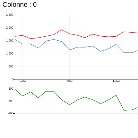
Colonne : 0
2 500
2 000
1 500
1 000
500
0
Juillet
2024
Juillet
-100
-500
-900