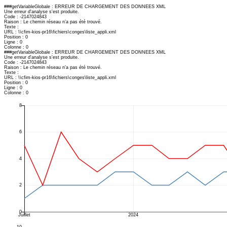
###getVariableGlobale : ERREUR DE CHARGEMENT DES DONNEES XML
Une erreur d'analyse s'est produite.
Code : -2147024843
Raison : Le chemin réseau n’a pas été trouvé.
Texte :
URL : \\cfim-kios-pr16\fichiers\conges\liste_appli.xml
Position : 0
Ligne : 0
Colonne : 0
###getVariableGlobale : ERREUR DE CHARGEMENT DES DONNEES XML
Une erreur d'analyse s'est produite.
Code : -2147024843
Raison : Le chemin réseau n’a pas été trouvé.
Texte :
URL : \\cfim-kios-pr16\fichiers\conges\liste_appli.xml
Position : 0
Ligne : 0
Colonne : 0
8
6
4
2
0
Juillet
2024
10