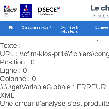
###getVariableGlobale : ERR
XML
Une erreur d'analyse s'est produite
Code : -2147024843
Qui sommes nous ?
Synthèse &
Données
indicateurs
Raison : Le chemin réseau n’a pas 
Méthodes
Téléchargement
Votre avis - NEW
Texte :
URL : \\cfim-kios-pr16\fichiers\cong
Position : 0
Ligne : 0
Colonne : 0
###getVariableGlobale : ERR
XML
Une erreur d'analyse s'est produite