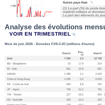
Autres pays Asie
(1) La part (%) du poste Asi
matériel militaire et données
La part des éléments du post
Analyse des évolutions mensu
VOIR EN TRIMESTRIEL
Mois de juin 2026 - Données CVS-CJO (millions d'euros)
Evo.
Export
Import
(1)
Asie
7 294
2,3
12 729
BD - Bangladesh
33
17,9
314
IN - Inde
651
22,8
691
ASEAN
1 389
2,1
2 029
Chine et Hong Kong
3 295
-3,0
6 829
KR - Corée du Sud
506
8,8
762
JP - Japon
740
31,2
791
TW - Taïwan
227
-16,2
903
AU - Australie
328
-10,4
203
Autres pays Asie
125
-15,0
207