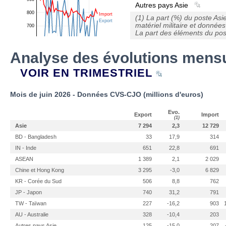
Autres pays Asie
(1) La part (%) du poste Asi
matériel militaire et données
La part des éléments du post
Analyse des évolutions mensu
VOIR EN TRIMESTRIEL
Mois de juin 2026 - Données CVS-CJO (millions d'euros)
Evo.
Export
Import
(1)
Asie
7 294
2,3
12 729
BD - Bangladesh
33
17,9
314
IN - Inde
651
22,8
691
ASEAN
1 389
2,1
2 029
Chine et Hong Kong
3 295
-3,0
6 829
KR - Corée du Sud
506
8,8
762
JP - Japon
740
31,2
791
TW - Taïwan
227
-16,2
903
AU - Australie
328
-10,4
203
Autres pays Asie
125
-15,0
207