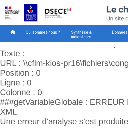
###getVariableGlobale : ERR
XML
Une erreur d'analyse s'est produite
Code : -2147024843
Qui sommes nous ?
Synthèse &
Données
indicateurs
Raison : Le chemin réseau n’a pas 
Méthodes
Téléchargement
Votre avis - NEW
Texte :
URL : \\cfim-kios-pr16\fichiers\cong
Position : 0
Ligne : 0
Colonne : 0
###getVariableGlobale : ERR
XML
Une erreur d'analyse s'est produite