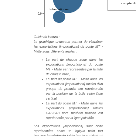
comptabil
Guide de lecture :
Le graphique ci-dessus permet de visualiser
les exportations [importations] du poste MT -
Malte sous différents angles :
La part de chaque zone dans les
exportations [importations] du poste
MT - Malte est représentée par la taille
de chaque bulle,
La part du poste MT - Malte dans les
exportations [importations] totales d'un
groupe de produits est représentée
par la position de la bulle selon l'axe
vertical.
La part du poste MT - Malte dans les
exportations [importations] totales
CAF/FAB hors matériel militaire est
représentée par la ligne pointillée.
Les exportations [importations] sont donc
représentées selon un logique point fort
(couleur foncée)/point faible (couleur claire) : si