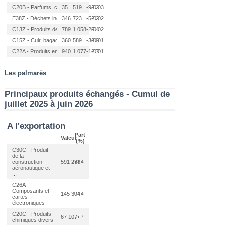
C20B - Parfums, cosmétiques et...
35
519
-93,2
-0,03
E38Z - Déchets industriels
346
723
-52,2
-0,02
C13Z - Produits de l'industrie...
789
1 058
-25,4
-0,02
C15Z - Cuir, bagages et chauss...
360
589
-38,9
-0,01
C22A - Produits en caoutchouc
940
1 077
-12,7
-0,01
Les palmarès
Principaux produits échangés - Cumul de
juillet 2025 à juin 2026
A l'exportation
Part
Valeur
(%)
C30C - Produit
de la
construction
591 238
50,4
aéronautique et
...
C26A -
Composants et
145 394
12,4
cartes
électroniques
C20C - Produits
67 107
5,7
chimiques divers