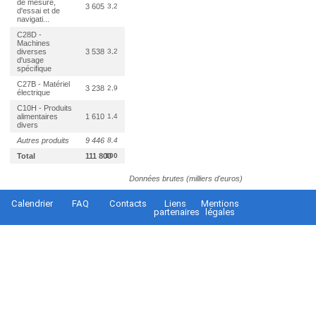
de mesure,
3 605
3,2
d'essai et de
navigati...
C28D -
Machines
diverses
3 538
3,2
d'usage
spécifique
C27B - Matériel
3 238
2,9
électrique
C10H - Produits
alimentaires
1 610
1,4
divers
Autres produits
9 446
8,4
Total
111 800
100
Données brutes (milliers d'euros)
Calendrier
FAQ
Contacts
Liens
Mentions
partenaires
légales