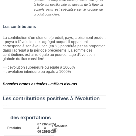
la bulle est positionnée au dessus de la ligne, la
zone/le pays est spécialisé sur le groupe de
produit considéré.
Les contributions
La contribution d'un élément (produit, pays, croisement produit
- pays) à l'évolution de l'agrégat auquel il appartient
correspond à son évolution (en %) pondérée par sa proportion
dans l'agrégat à la période précédente. La somme des
contributions est ainsi égale au pourcentage d'évolution
globale du flux considéré.
++ : évolution supérieure ou égale à 1000%
-- : évolution inférieure ou égale à 1000%
Données brutes estimées - milliers d'euros.
Les contributions positives à l'évolution
....
... des exportations
07 2025
07 2024
Evol.
Contrib.
Produits
à
à
(%)
06 2026
06 2025