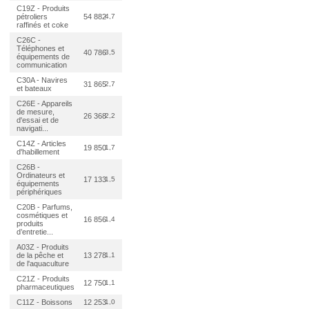
C19Z - Produits
pétroliers
54 882
4,7
raffinés et coke
C26C -
Téléphones et
40 786
3,5
équipements de
communication
C30A - Navires
31 865
2,7
et bateaux
C26E - Appareils
de mesure,
26 368
2,2
d'essai et de
navigati...
C14Z - Articles
19 850
1,7
d'habillement
C26B -
Ordinateurs et
17 133
1,5
équipements
périphériques
C20B - Parfums,
cosmétiques et
16 856
1,4
produits
d’entretie...
A03Z - Produits
de la pêche et
13 278
1,1
de l'aquaculture
C21Z - Produits
12 750
1,1
pharmaceutiques
C11Z - Boissons
12 253
1,0