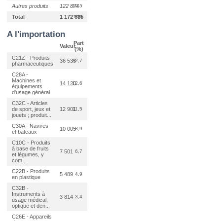
Autres produits
122 874
10,5
Total
1 172 635
100
A l'importation
Part
Valeur
(%)
C21Z - Produits
36 533
32,7
pharmaceutiques
C28A -
Machines et
14 120
12,6
équipements
d'usage général
C32C - Articles
de sport, jeux et
12 901
11,5
jouets ; produit...
C30A - Navires
10 005
8,9
et bateaux
C10C - Produits
à base de fruits
7 501
6,7
et légumes, y
com...
C22B - Produits
5 489
4,9
en plastique
C32B -
Instruments à
3 814
3,4
usage médical,
optique et den...
C26E - Appareils