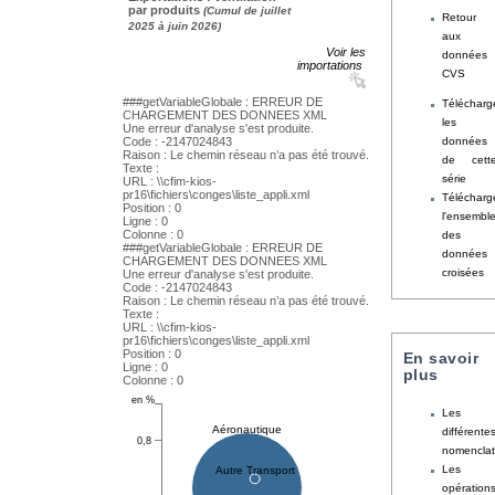
par produits
(Cumul de juillet
Retour
2025 à juin 2026)
aux
Voir les
données
importations
CVS
Télécharg
les
données
de cett
série
Télécharg
l'ensembl
des
données
croisées
En savoir
plus
Les
différente
nomenclat
Les
opération