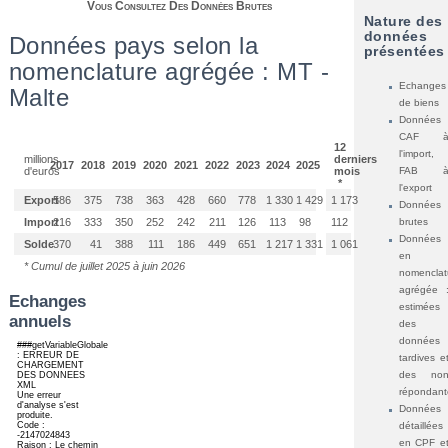
Vous Consultez Des Données Brutes
Nature des
données
Données pays selon la
présentées
nomenclature agrégée : MT -
Echanges
Malte
de biens
Données
CAF 
12
l'import,
millions
derniers
2017
2018
2019
2020
2021
2022
2023
2024
2025
FAB 
d'euros
mois
*
l'export
Export
586
375
738
363
428
660
778
1 330
1 429
1 173
Données
brutes
Import
216
333
350
252
242
211
126
113
98
112
Données
Solde
370
41
388
111
186
449
651
1 217
1 331
1 061
en
* Cumul de juillet 2025 à juin 2026
nomenclat
agrégée 
Echanges
estimées
annuels
des
données
tardives e
des no
répondant
Données
détaillées
en CPF e