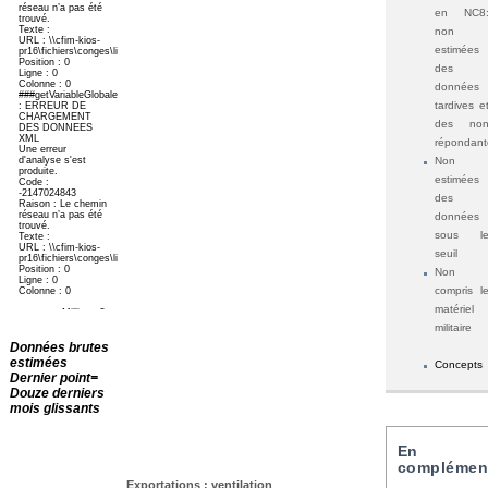
en NC8
non
estimées
des
données
tardives e
des no
répondant
Non
estimées
des
données
sous l
seuil
Non
compris l
matériel
militaire
Données brutes
estimées
Concepts
Dernier point=
Douze derniers
mois glissants
En
complémen
Exportations : ventilation