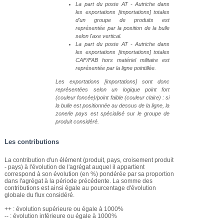
La part du poste AT - Autriche dans
les exportations [importations] totales
d'un groupe de produits est
représentée par la position de la bulle
selon l'axe vertical.
La part du poste AT - Autriche dans
les exportations [importations] totales
CAF/FAB hors matériel militaire est
représentée par la ligne pointillée.
Les exportations [importations] sont donc
représentées selon un logique point fort
(couleur foncée)/point faible (couleur claire) : si
la bulle est positionnée au dessus de la ligne, la
zone/le pays est spécialisé sur le groupe de
produit considéré.
Les contributions
La contribution d'un élément (produit, pays, croisement produit
- pays) à l'évolution de l'agrégat auquel il appartient
correspond à son évolution (en %) pondérée par sa proportion
dans l'agrégat à la période précédente. La somme des
contributions est ainsi égale au pourcentage d'évolution
globale du flux considéré.
++ : évolution supérieure ou égale à 1000%
-- : évolution inférieure ou égale à 1000%