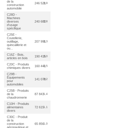
de la
246 521
3,9
construction
automobile
C28D -
Machines
diverses
240 682
3,8
d'usage
spécifique
C25E -
Coutellerie,
outillage,
207 991
3,3
quincaillerie et
ou...
C16Z - Bois,
190 415
3,0
articles en bois
C20C - Produits
160 441
2,5
chimiques divers
C29B -
Équipements
141 078
2,2
pour
automobiles
C25B - Produits
de la
87 843
1,4
chaudronnerie
C10H - Produits
alimentaires
72 615
1,1
divers
C30C - Produit
de la
construction
65 856
1,0
aéronautique et