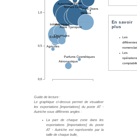
En savoir
plus
Les
différente
nomenclat
Les
opération
comptabil
Guide de lecture :
Le graphique ci-dessus permet de visualiser
les exportations [importations] du poste AT -
Autriche sous différents angles :
La part de chaque zone dans les
exportations [importations] du poste
AT - Autriche est représentée par la
taille de chaque bulle,