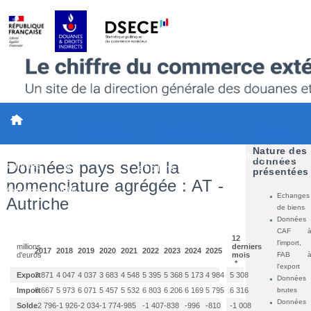
Vous êtes ici :
Accueil
>
Conjoncture - Analyse Pays
> Les produits échangés (données brutes)
Flux RSS
Aide et contact
Twitter
Vous Consultez Des Données Brutes
Nature des
Qui
Synthèse
Données
Etudes
Méthodes
Téléchargement
données
Données pays selon la
sommes
&
et bilans
présentées
nous ?
indicateurs
nomenclature agrégée : AT -
Votre avis - NEW
Echanges
Autriche
de biens
Données
CAF 
12
l'import,
millions
derniers
2017
2018
2019
2020
2021
2022
2023
2024
2025
FAB 
d'euros
mois
*
l'export
Export
3 871
4 047
4 037
3 683
4 548
5 395
5 368
5 173
4 984
5 308
Données
brutes
Import
6 667
5 973
6 071
5 457
5 532
6 803
6 206
6 169
5 795
6 316
Données
Solde
-2 796
-1 926
-2 034
-1 774
-985
-1 407
-838
-996
-810
-1 008