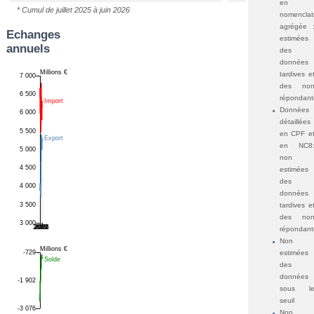
en
* Cumul de juillet 2025 à juin 2026
nomenclat
agrégée 
Echanges
estimées
annuels
des
données
tardives e
des no
répondant
Données
détaillées
en CPF e
en NC8
non
estimées
des
données
tardives e
des no
répondant
Non
estimées
des
données
sous l
seuil
Non