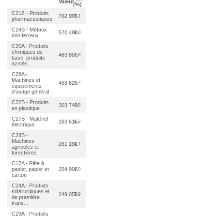
Valeur
(%)
C21Z - Produits
762 976
12,1
pharmaceutiques
C24B - Métaux
570 488
9,0
non ferreux
C20A - Produits
chimiques de
463 800
7,3
base, produits
azotés...
C28A -
Machines et
453 625
7,2
équipements
d'usage général
C22B - Produits
303 743
4,8
en plastique
C27B - Matériel
263 615
4,2
électrique
C28B -
Machines
261 191
4,1
agricoles et
forestières
C17A - Pâte à
papier, papier et
254 902
4,0
carton
C24A - Produits
sidérurgiques et
249 058
3,9
de première
trans...
C29A - Produits