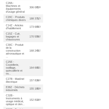
C28A -
Machines et
306 082
5,8
équipements
d'usage général
C20C - Produits
188 371
3,5
chimiques divers
C14Z - Articles
173 683
3,3
d'habillement
C15Z - Cuir,
bagages et
170 559
3,2
chaussures
C30C - Produit
de la
construction
168 243
3,2
aéronautique et
...
C25E -
Coutellerie,
outillage,
164 660
3,1
quincaillerie et
ou...
C27B - Matériel
157 816
3,0
électrique
E38Z - Déchets
155 166
2,9
industriels
C32B -
Instruments à
152 814
2,9
usage médical,
optique et den...