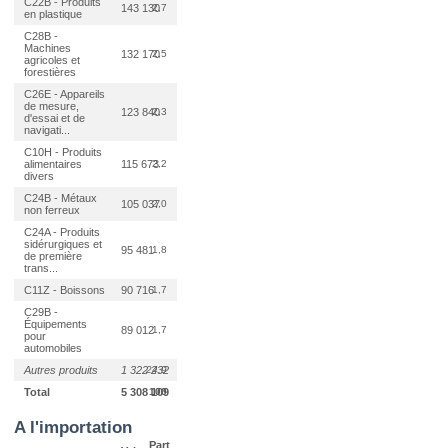
C22B - Produits
143 130
2,7
en plastique
C28B -
Machines
132 170
2,5
agricoles et
forestières
C26E - Appareils
de mesure,
123 840
2,3
d'essai et de
navigati...
C10H - Produits
alimentaires
115 673
2,2
divers
C24B - Métaux
105 037
2,0
non ferreux
C24A - Produits
sidérurgiques et
95 481
1,8
de première
trans...
C11Z - Boissons
90 716
1,7
C29B -
Équipements
89 012
1,7
pour
automobiles
Autres produits
1 322 232
24,9
Total
5 308 109
100
A l'importation
Part